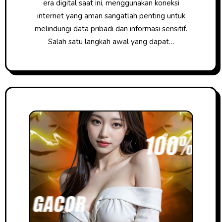
era digital saat ini, menggunakan koneksi
internet yang aman sangatlah penting untuk
melindungi data pribadi dan informasi sensitif.
Salah satu langkah awal yang dapat…