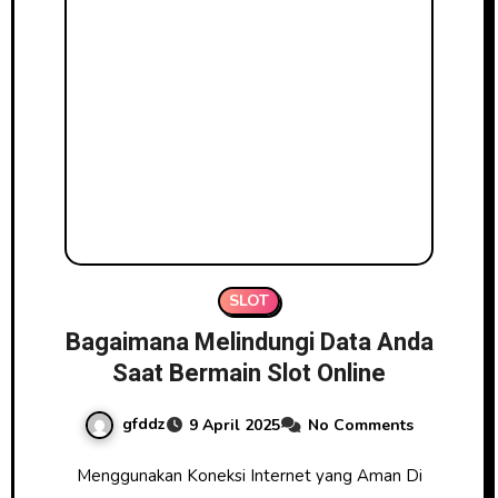
SLOT
Bagaimana Melindungi Data Anda
Saat Bermain Slot Online
gfddz
9 April 2025
No Comments
Menggunakan Koneksi Internet yang Aman Di