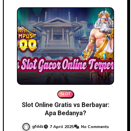
SLOT
Slot Online Gratis vs Berbayar:
Apa Bedanya?
gfddz
7 April 2025
No Comments