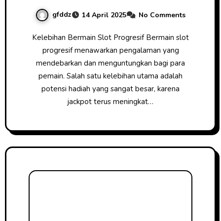
gfddz
14 April 2025
No Comments
Kelebihan Bermain Slot Progresif Bermain slot
progresif menawarkan pengalaman yang
mendebarkan dan menguntungkan bagi para
pemain. Salah satu kelebihan utama adalah
potensi hadiah yang sangat besar, karena
jackpot terus meningkat…