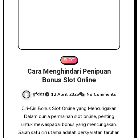
SLOT
Cara Menghindari Penipuan
Bonus Slot Online
gfddz
12 April 2025
No Comments
Ciri-Ciri Bonus Slot Online yang Mencurigakan
Dalam dunia permainan slot online, penting
untuk mewaspadai bonus yang mencurigakan.
Salah satu ciri utama adalah persyaratan taruhan