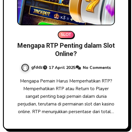
SLOT
Mengapa RTP Penting dalam Slot
Online?
gfddz
17 April 2025
No Comments
Mengapa Pemain Harus Memperhatikan RTP?
Memperhatikan RTP atau Return to Player
sangat penting bagi pemain dalam dunia
perjudian, terutama di permainan slot dan kasino
online. RTP menunjukkan persentase dari total…