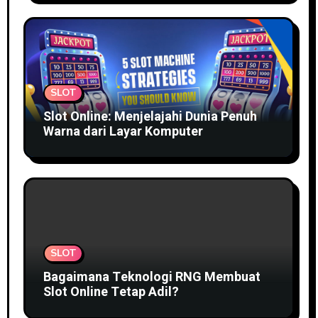
SLOT
Slot Online: Menjelajahi Dunia Penuh
Warna dari Layar Komputer
SLOT
Bagaimana Teknologi RNG Membuat
Slot Online Tetap Adil?