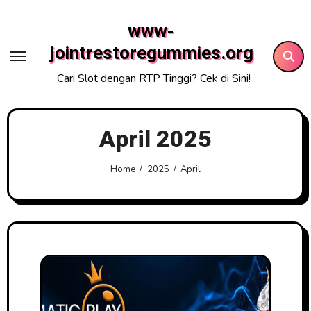
Skip
www-
to
content
jointrestoregummies.org
Cari Slot dengan RTP Tinggi? Cek di Sini!
April 2025
Home
2025
April