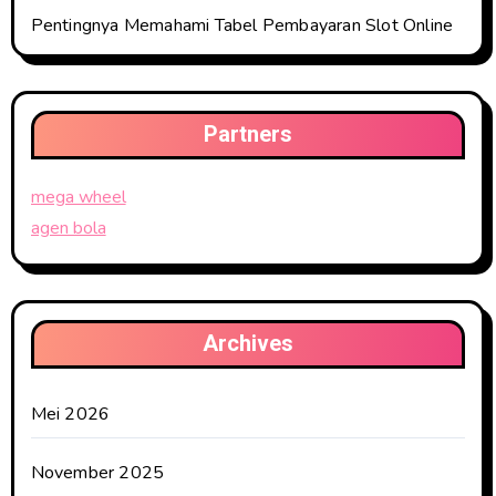
Pentingnya Memahami Tabel Pembayaran Slot Online
Partners
mega wheel
agen bola
Archives
Mei 2026
November 2025