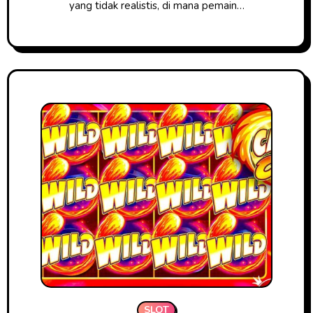
yang tidak realistis, di mana pemain…
SLOT