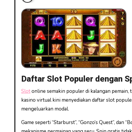
Daftar Slot Populer dengan Sp
Slot
online semakin populer di kalangan pemain, 
kasino virtual kini menyediakan daftar slot pop
mengeluarkan modal.
Game seperti “Starburst”, “Gonzo’s Quest”, dan “
mekanisme permainan yang seru. Spin gratis tid