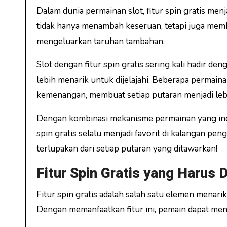
Dalam dunia permainan slot, fitur spin gratis menjadi salah satu yang paling menarik perhatian para pemain. Fitur ini
tidak hanya menambah keseruan, tetapi juga mem
mengeluarkan taruhan tambahan.
Slot dengan fitur spin gratis sering kali hadir 
lebih menarik untuk dijelajahi. Beberapa perma
kemenangan, membuat setiap putaran menjadi leb
Dengan kombinasi mekanisme permainan yang inova
spin gratis selalu menjadi favorit di kalangan pe
terlupakan dari setiap putaran yang ditawarkan!
Fitur Spin Gratis yang Harus 
Fitur spin gratis adalah salah satu elemen menarik dalam permainan slot yang sangat disukai oleh para pemain.
Dengan memanfaatkan fitur ini, pemain dapat me