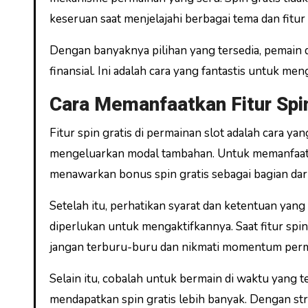
keseruan saat menjelajahi berbagai tema dan fitur
Dengan banyaknya pilihan yang tersedia, pemain 
finansial. Ini adalah cara yang fantastis untuk me
Cara Memanfaatkan Fitur Spin 
Fitur spin gratis di permainan slot adalah cara yang menarik untuk meningkatkan peluang menang tanpa
mengeluarkan modal tambahan. Untuk memanfaatkan
menawarkan bonus spin gratis sebagai bagian dar
Setelah itu, perhatikan syarat dan ketentuan yang
diperlukan untuk mengaktifkannya. Saat fitur spin 
jangan terburu-buru dan nikmati momentum perm
Selain itu, cobalah untuk bermain di waktu yang 
mendapatkan spin gratis lebih banyak. Dengan stra