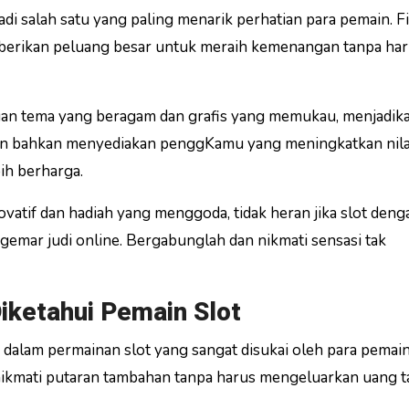
berikan peluang besar untuk meraih kemenangan tanpa ha
dengan tema yang beragam dan grafis yang memukau, menjadi
inan bahkan menyediakan penggKamu yang meningkatkan nila
ih berharga.
tif dan hadiah yang menggoda, tidak heran jika slot denga
nggemar judi online. Bergabunglah dan nikmati sensasi tak
Diketahui Pemain Slot
nikmati putaran tambahan tanpa harus mengeluarkan uang t