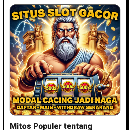
Mitos Populer tentang