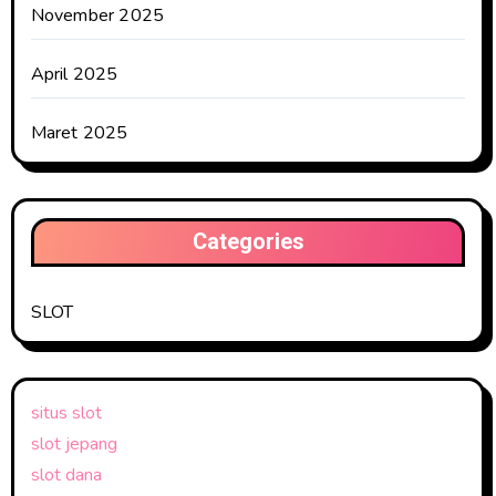
November 2025
April 2025
Maret 2025
Categories
SLOT
situs slot
slot jepang
slot dana