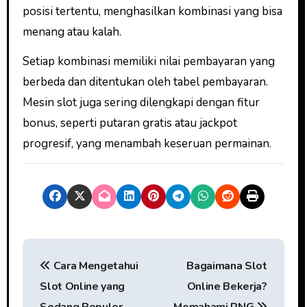
posisi tertentu, menghasilkan kombinasi yang bisa
menang atau kalah.
Setiap kombinasi memiliki nilai pembayaran yang
berbeda dan ditentukan oleh tabel pembayaran.
Mesin slot juga sering dilengkapi dengan fitur
bonus, seperti putaran gratis atau jackpot
progresif, yang menambah keseruan permainan.
N
Cara Mengetahui
Bagaimana Slot
a
Slot Online yang
Online Bekerja?