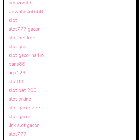
amazon4d
dewataslot888
slot
slot777 gacor
slot bet kecil
slot qris
slot gacor hari ini
paris88
liga123
slot88
slot bet 200
slot online
slot gacor 777
slot gacor
link slot gacor
slot777