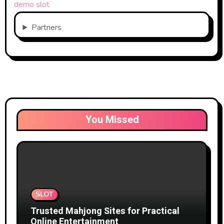
demo slot
Partners
You Missed
SLOT
Trusted Mahjong Sites for Practical
Online Entertainment